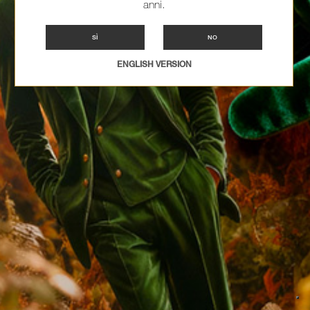
anni.
SÌ
NO
ENGLISH VERSION