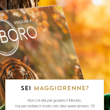
SEI
MAGGIORENNE?
Non c'è età per godersi il Mondo,
ma per visitare il nostro sito devi avere almeno 18