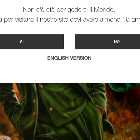
Non c'è età per godersi il Mondo,
 per visitare il nostro sito devi avere almeno 18 ann
SÌ
NO
ENGLISH VERSION