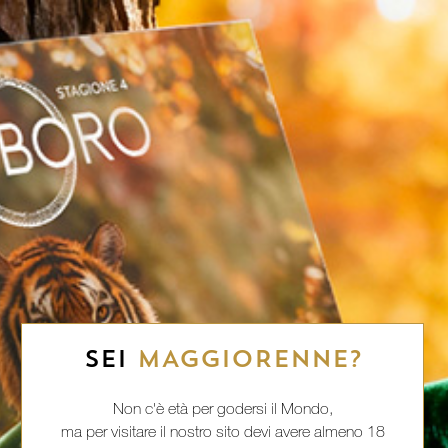
SEI
MAGGIORENNE?
Non c'è età per godersi il Mondo,
ma per visitare il nostro sito devi avere almeno 18