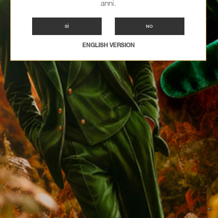
anni.
SÌ
NO
ENGLISH VERSION