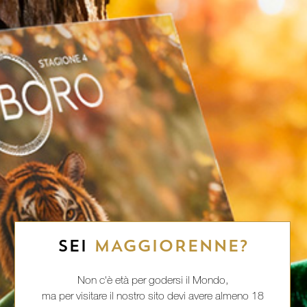
SEI
MAGGIORENNE?
Non c'è età per godersi il Mondo,
ma per visitare il nostro sito devi avere almeno 18