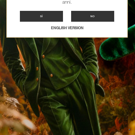
anni.
SÌ
NO
ENGLISH VERSION