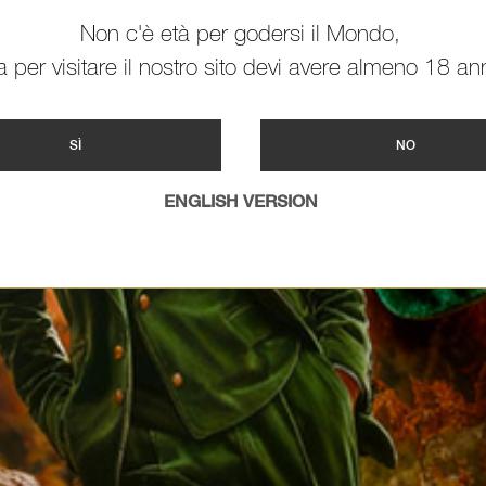
Non c'è età per godersi il Mondo,
 per visitare il nostro sito devi avere almeno 18 ann
SÌ
NO
ENGLISH VERSION