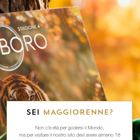
SEI
MAGGIORENNE?
Non c'è età per godersi il Mondo,
ma per visitare il nostro sito devi avere almeno 18