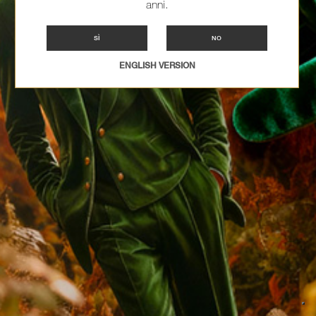
anni.
SÌ
NO
ENGLISH VERSION