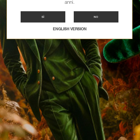
anni.
SÌ
NO
ENGLISH VERSION