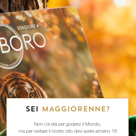
SEI
MAGGIORENNE?
Non c'è età per godersi il Mondo,
ma per visitare il nostro sito devi avere almeno 18