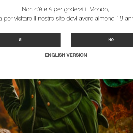
Non c'è età per godersi il Mondo,
 per visitare il nostro sito devi avere almeno 18 ann
SÌ
NO
ENGLISH VERSION