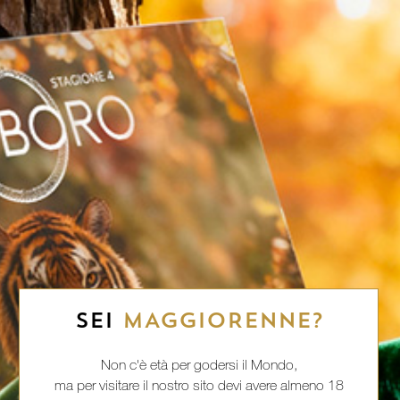
SEI
MAGGIORENNE?
Non c'è età per godersi il Mondo,
ma per visitare il nostro sito devi avere almeno 18