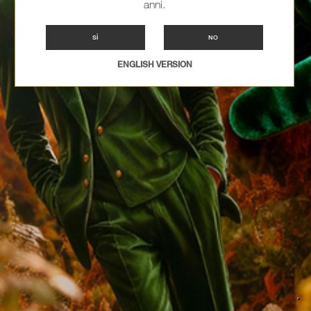
anni.
SÌ
NO
ENGLISH VERSION