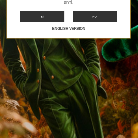
anni.
SÌ
NO
ENGLISH VERSION