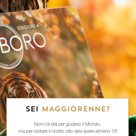
SEI
MAGGIORENNE?
Non c'è età per godersi il Mondo,
ma per visitare il nostro sito devi avere almeno 18