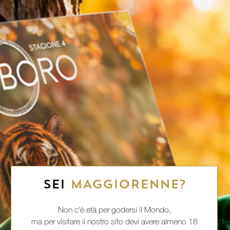
SEI
MAGGIORENNE?
Non c'è età per godersi il Mondo,
ma per visitare il nostro sito devi avere almeno 18