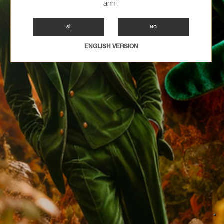
anni.
SÌ
NO
ENGLISH VERSION