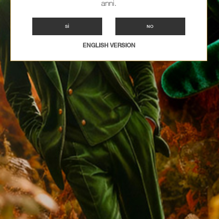
anni.
SÌ
NO
ENGLISH VERSION