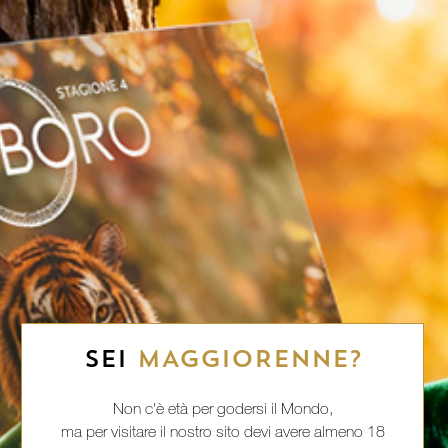
SEI
MAGGIORENNE?
Non c'è età per godersi il Mondo,
ma per visitare il nostro sito devi avere almeno 18