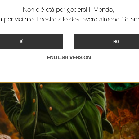
Non c'è età per godersi il Mondo,
 per visitare il nostro sito devi avere almeno 18 ann
SÌ
NO
ENGLISH VERSION