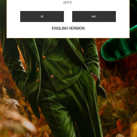
anni.
SÌ
NO
ENGLISH VERSION