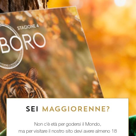
SEI
MAGGIORENNE?
Non c'è età per godersi il Mondo,
ma per visitare il nostro sito devi avere almeno 18