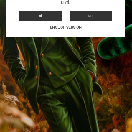
anni.
SÌ
NO
ENGLISH VERSION