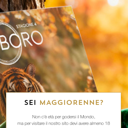
SEI
MAGGIORENNE?
Non c'è età per godersi il Mondo,
ma per visitare il nostro sito devi avere almeno 18