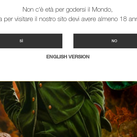
Non c'è età per godersi il Mondo,
 per visitare il nostro sito devi avere almeno 18 ann
SÌ
NO
ENGLISH VERSION