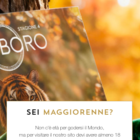
SEI
MAGGIORENNE?
Non c'è età per godersi il Mondo,
ma per visitare il nostro sito devi avere almeno 18