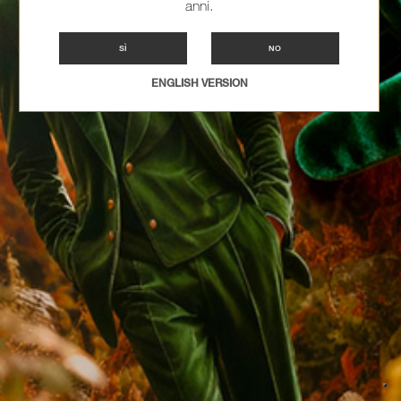
anni.
SÌ
NO
ENGLISH VERSION