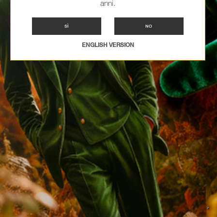
anni.
SÌ
NO
ENGLISH VERSION