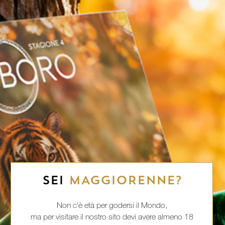
SEI
MAGGIORENNE?
Non c'è età per godersi il Mondo,
ma per visitare il nostro sito devi avere almeno 18