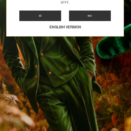
anni.
SÌ
NO
ENGLISH VERSION