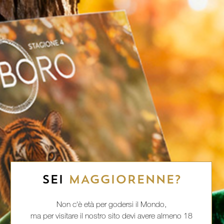
SEI
MAGGIORENNE?
Non c'è età per godersi il Mondo,
ma per visitare il nostro sito devi avere almeno 18