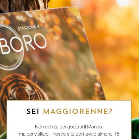
SEI
MAGGIORENNE?
Non c'è età per godersi il Mondo,
ma per visitare il nostro sito devi avere almeno 18