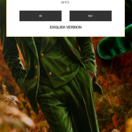
anni.
SÌ
NO
ENGLISH VERSION