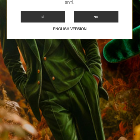
anni.
SÌ
NO
ENGLISH VERSION