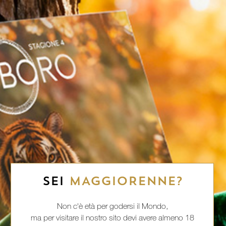
SEI
MAGGIORENNE?
Non c'è età per godersi il Mondo,
ma per visitare il nostro sito devi avere almeno 18