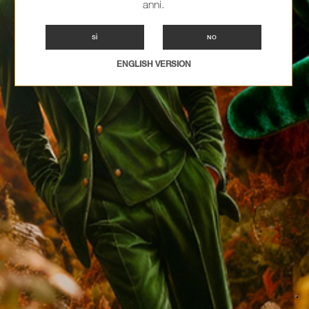
anni.
SÌ
NO
ENGLISH VERSION