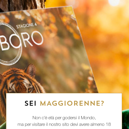
SEI
MAGGIORENNE?
Non c'è età per godersi il Mondo,
ma per visitare il nostro sito devi avere almeno 18