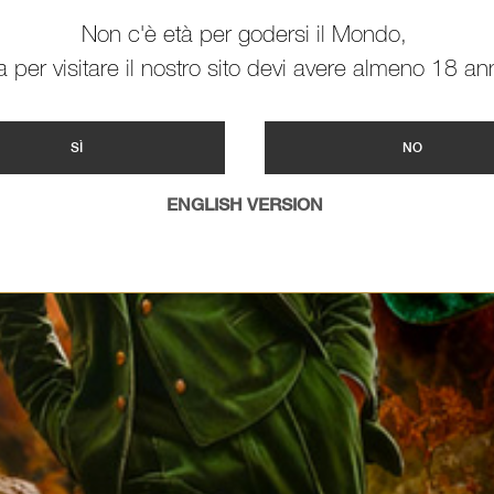
Non c'è età per godersi il Mondo,
 per visitare il nostro sito devi avere almeno 18 ann
SÌ
NO
ENGLISH VERSION