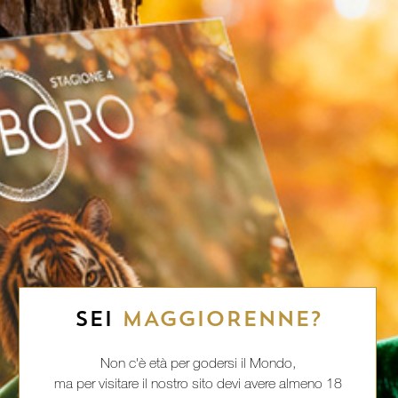
SEI
MAGGIORENNE?
Non c'è età per godersi il Mondo,
ma per visitare il nostro sito devi avere almeno 18