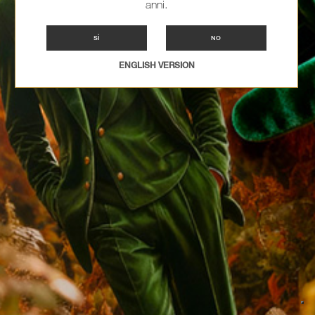
anni.
SÌ
NO
ENGLISH VERSION