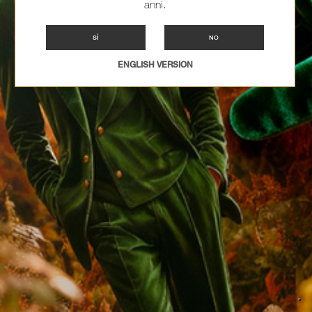
anni.
SÌ
NO
ENGLISH VERSION