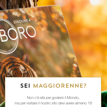
SEI
MAGGIORENNE?
Non c'è età per godersi il Mondo,
ma per visitare il nostro sito devi avere almeno 18