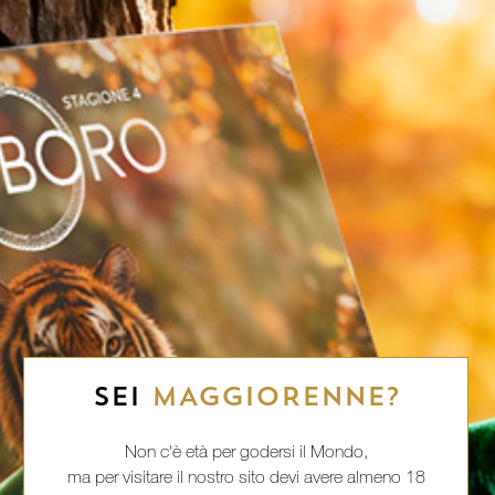
SEI
MAGGIORENNE?
Non c'è età per godersi il Mondo,
ma per visitare il nostro sito devi avere almeno 18