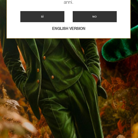
anni.
SÌ
NO
ENGLISH VERSION