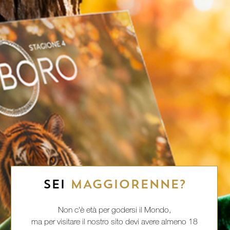
SEI
MAGGIORENNE?
Non c'è età per godersi il Mondo,
ma per visitare il nostro sito devi avere almeno 18