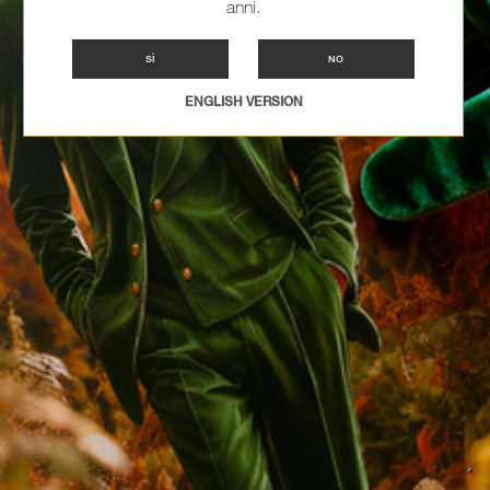
anni.
SÌ
NO
ENGLISH VERSION