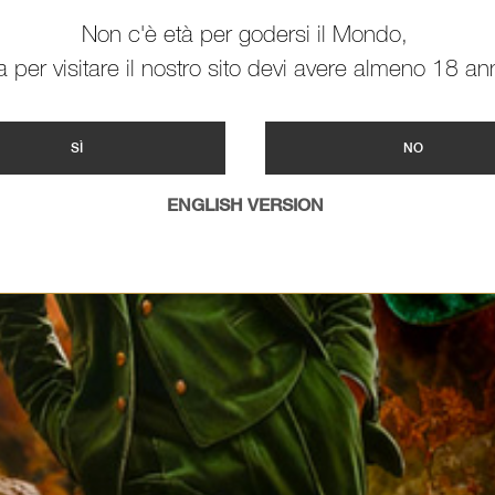
Non c'è età per godersi il Mondo,
 per visitare il nostro sito devi avere almeno 18 ann
SÌ
NO
ENGLISH VERSION