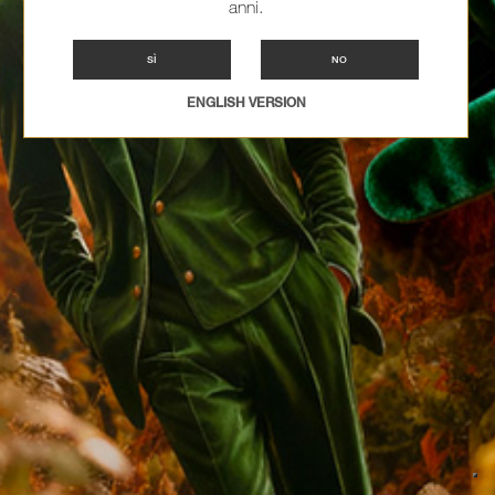
anni.
SÌ
NO
ENGLISH VERSION