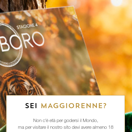
SEI
MAGGIORENNE?
Non c'è età per godersi il Mondo,
ma per visitare il nostro sito devi avere almeno 18