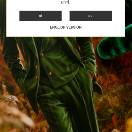
anni.
SÌ
NO
ENGLISH VERSION