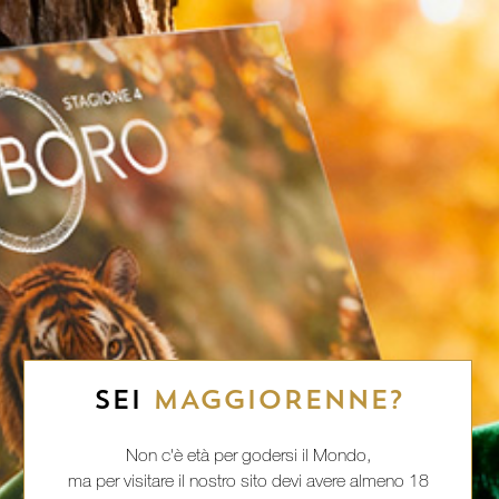
SEI
MAGGIORENNE?
Non c'è età per godersi il Mondo,
ma per visitare il nostro sito devi avere almeno 18