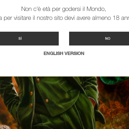
Non c'è età per godersi il Mondo,
 per visitare il nostro sito devi avere almeno 18 ann
SÌ
NO
ENGLISH VERSION