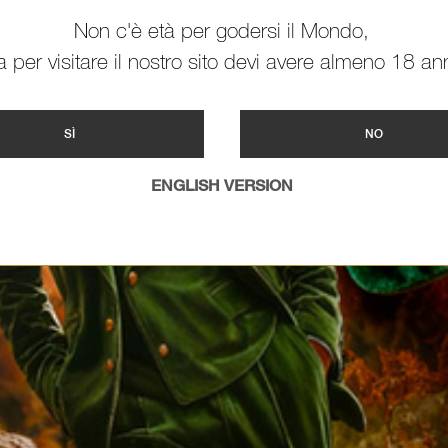
Non c'è età per godersi il Mondo,
 per visitare il nostro sito devi avere almeno 18 ann
SÌ
NO
ENGLISH VERSION