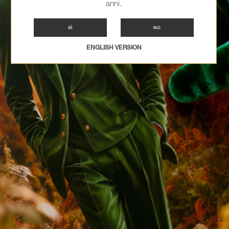
anni.
SÌ
NO
ENGLISH VERSION