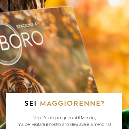
SEI
MAGGIORENNE?
Non c'è età per godersi il Mondo,
ma per visitare il nostro sito devi avere almeno 18