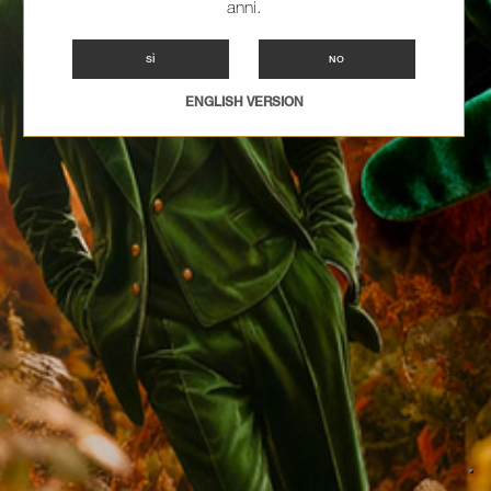
anni.
SÌ
NO
ENGLISH VERSION