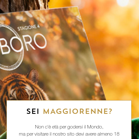
SEI
MAGGIORENNE?
Non c'è età per godersi il Mondo,
ma per visitare il nostro sito devi avere almeno 18