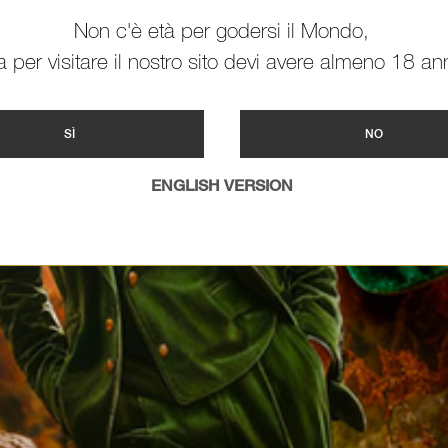
Non c'è età per godersi il Mondo,
 per visitare il nostro sito devi avere almeno 18 ann
SÌ
NO
ENGLISH VERSION