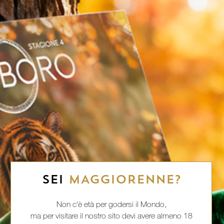
SEI
MAGGIORENNE?
Non c'è età per godersi il Mondo,
ma per visitare il nostro sito devi avere almeno 18