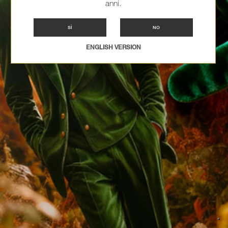
anni.
SÌ
NO
ENGLISH VERSION