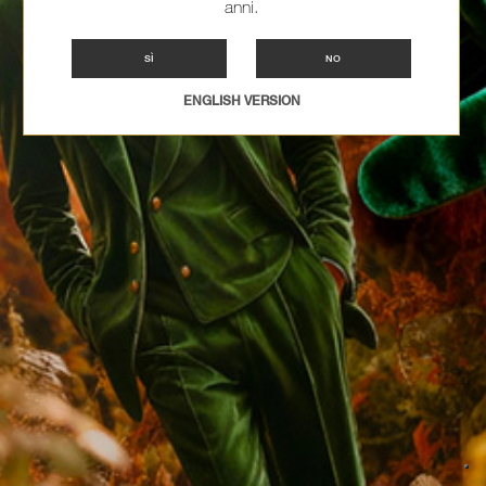
anni.
SÌ
NO
ENGLISH VERSION