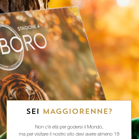
SEI
MAGGIORENNE?
Non c'è età per godersi il Mondo,
ma per visitare il nostro sito devi avere almeno 18