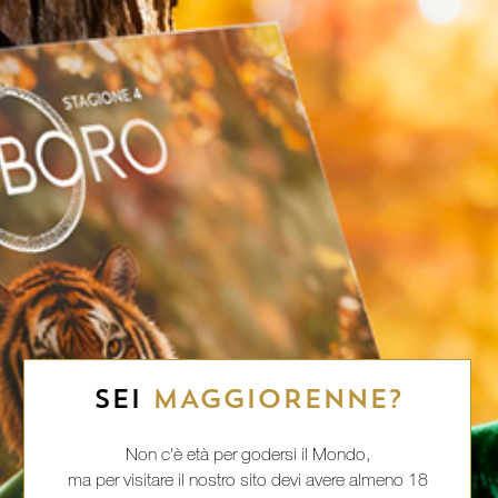
SEI
MAGGIORENNE?
Non c'è età per godersi il Mondo,
ma per visitare il nostro sito devi avere almeno 18