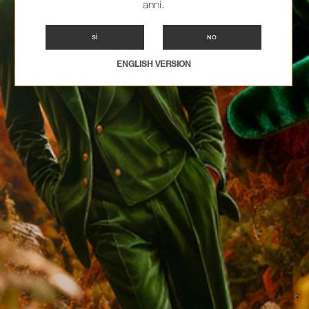
anni.
SÌ
NO
ENGLISH VERSION