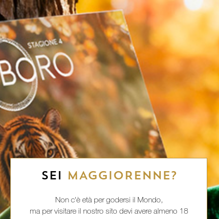
SEI
MAGGIORENNE?
Non c'è età per godersi il Mondo,
ma per visitare il nostro sito devi avere almeno 18