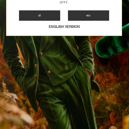
anni.
SÌ
NO
ENGLISH VERSION