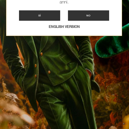
anni.
SÌ
NO
ENGLISH VERSION