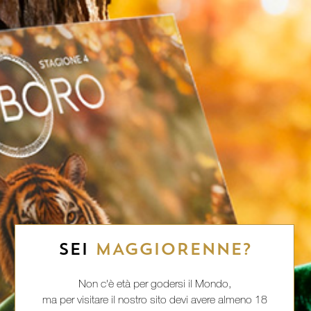
SEI
MAGGIORENNE?
Non c'è età per godersi il Mondo,
ma per visitare il nostro sito devi avere almeno 18