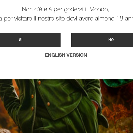
Non c'è età per godersi il Mondo,
 per visitare il nostro sito devi avere almeno 18 ann
SÌ
NO
ENGLISH VERSION