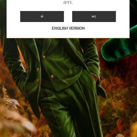
anni.
SÌ
NO
ENGLISH VERSION