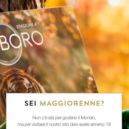
SEI
MAGGIORENNE?
Non c'è età per godersi il Mondo,
ma per visitare il nostro sito devi avere almeno 18