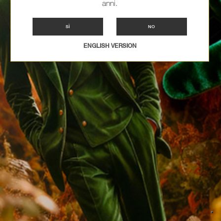
anni.
SÌ
NO
ENGLISH VERSION