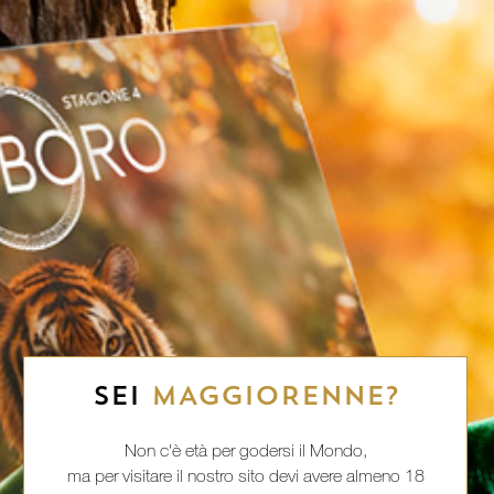
SEI
MAGGIORENNE?
Non c'è età per godersi il Mondo,
ma per visitare il nostro sito devi avere almeno 18