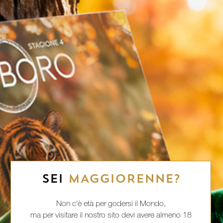
SEI
MAGGIORENNE?
Non c'è età per godersi il Mondo,
ma per visitare il nostro sito devi avere almeno 18