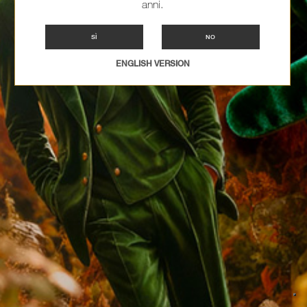
anni.
SÌ
NO
ENGLISH VERSION