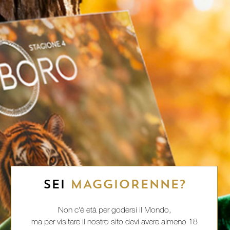
SEI
MAGGIORENNE?
Non c'è età per godersi il Mondo,
ma per visitare il nostro sito devi avere almeno 18