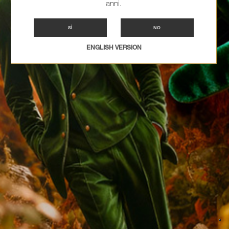
anni.
SÌ
NO
ENGLISH VERSION