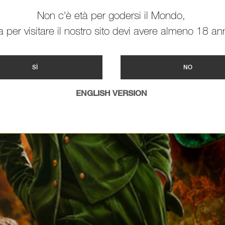
Non c'è età per godersi il Mondo,
 per visitare il nostro sito devi avere almeno 18 ann
SÌ
NO
ENGLISH VERSION